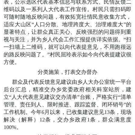
表，公示选区代表基本信息与联系方式、民情反馈二
维码以及一系列人大代表工作宣传。村民只需扫码即
可随时随地反映问题，有效拓宽社情民意收集方式，
适应大山区“人口分散、地理跨度大、治理难度大”的
显著特点，让群众真正关心、反映强烈的问题得到重
视与关注，并为乡人代会工作汇报提供详实依据。“扫
一扫墙上二维码，就可以向代表提意见，不用跑很远
的路反映问题了。”村民屈玲表示如今向代表提建议很
方便。
分类施策，打表交办督办
群众及代表反馈意见建议由乡人大办公室统一平台
后台汇总，精准交办乡党委政府相关科室站所，建
立“人大代表意见建议交办清单”台账，严格实行“清单
管理、责任到人、限时推进、跟踪监督、闭环销号”的
工作机制。今年6月以来，已收集建议意见13条，现场
解决（解释）12条，交办乡政府1条，群众满意度
100%。