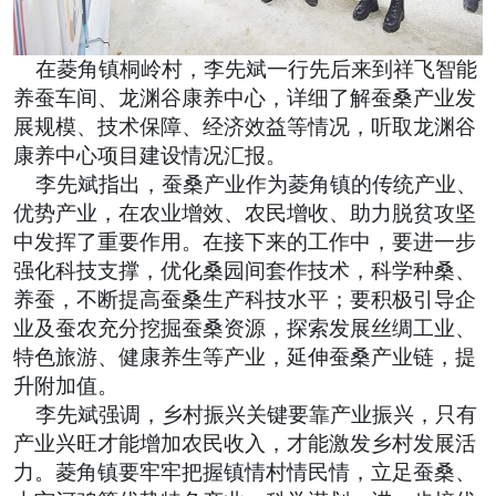
在菱角镇桐岭村，李先斌一行先后来到祥飞智能
养蚕车间、龙渊谷康养中心，详细了解蚕桑产业发
展规模、技术保障、经济效益等情况，听取龙渊谷
康养中心项目建设情况汇报。
李先斌指出，蚕桑产业作为菱角镇的传统产业、
优势产业，在农业增效、农民增收、助力脱贫攻坚
中发挥了重要作用。在接下来的工作中，要进一步
强化科技支撑，优化桑园间套作技术，科学种桑、
养蚕，不断提高蚕桑生产科技水平；要积极引导企
业及蚕农充分挖掘蚕桑资源，探索发展丝绸工业、
特色旅游、健康养生等产业，延伸蚕桑产业链，提
升附加值。
李先斌强调，乡村振兴关键要靠产业振兴，只有
产业兴旺才能增加农民收入，才能激发乡村发展活
力。菱角镇要牢牢把握镇情村情民情，立足蚕桑、