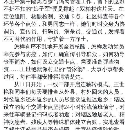
木王坪集中隔离点参与隔离管理工作，留下的这班
不折不扣的“娘子军”硬是撑起了双柏村这片天。在
定位追阳、核酸检测、交通卡点、社区排查等各个
环节各个点位，和男同志一样，她们时时变身为协
调员、宣传员、扫码员、消杀员、交通员，发挥着
不可替代的作用，守护着一方净土。
怎样有序不乱地开展全员核酸，怎样发动党员
率先参与防控，如何正确宣传引导群众，如何劝导
丧事简办，如何设立交通卡点，需要准备哪些物
资……王世艳就像村里的“管家婆”，大事小事都要
过问，每件事都安排得清清楚楚。
从11日开始，一线干部开启连轴转模式。王世
艳和同事们每天要排查从外县、村外回来的人员，
对欲返乡还未返乡的人员尽量劝返推迟返乡；辖区
设立的每个交通卡点坚持24小时轮流值班值守，对
来往车辆登记扫码或者劝返；对辖区独居老人、精
神病患者、残疾人等特殊群体建立台账，实地查看
了解生活必需品是否有保障，并宣传疫情防控政