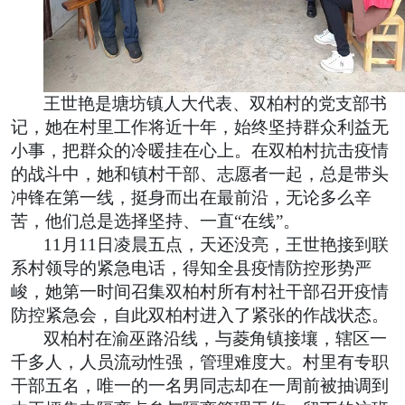
王世艳是塘坊镇人大代表、双柏村的党支部书
记，她在村里工作将近十年，始终坚持群众利益无
小事，把群众的冷暖挂在心上。在双柏村抗击疫情
的战斗中，她和镇村干部、志愿者一起，总是带头
冲锋在第一线，挺身而出在最前沿，无论多么辛
苦，他们总是选择坚持、一直“在线”。
11月11日凌晨五点，天还没亮，王世艳接到联
系村领导的紧急电话，得知全县疫情防控形势严
峻，她第一时间召集双柏村所有村社干部召开疫情
防控紧急会，自此双柏村进入了紧张的作战状态。
双柏村在渝巫路沿线，与菱角镇接壤，辖区一
千多人，人员流动性强，管理难度大。村里有专职
干部五名，唯一的一名男同志却在一周前被抽调到