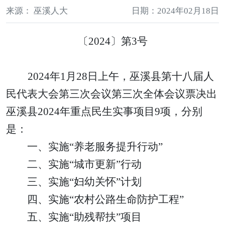
来源： 巫溪人大
日期：2024年02月18日
〔
2024
〕第
3
号
2024
年
1
月
28
日上午，
巫溪县
第十
八
届人
民代表大会第
三
次会议
第三次全体会议票决出
巫溪县
2024
年重点民生实事项目
9
项
，
分别
是：
一、
实施
“养老服务提升行动”
二、
实施
“城市更新”行动
三、
实施
“妇幼关怀”计划
四、
实施
“农村公路生命防护工程”
五、
实施
“助残帮扶”项目