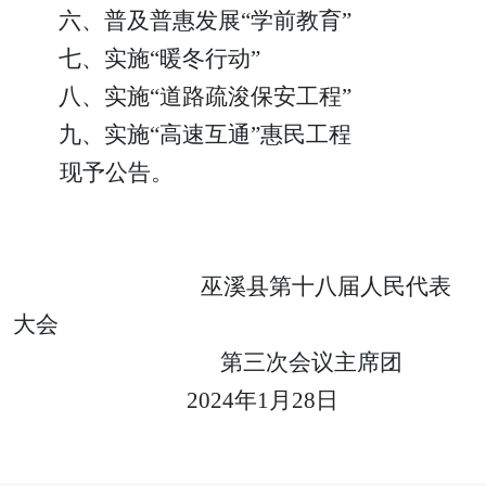
六、
普及普惠发展
“学前教育”
七、
实施
“暖冬行动”
八、
实施
“道路疏浚保安工程”
九、
实施
“高速互通”惠民工程
现予公告。
巫溪县
第
十八
届人民代表
大会
第
三
次会议主席团
202
4
年
1
月
2
8
日