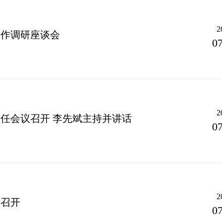
2
工作调研座谈会
07
2
任会议召开 李先斌主持并讲话
07
2
议召开
07