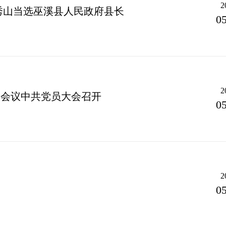
2
秀山当选巫溪县人民政府县长
05
2
次会议中共党员大会召开
05
2
05