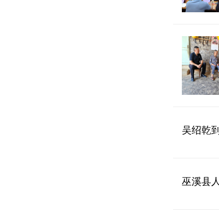
吴绍乾
巫溪县