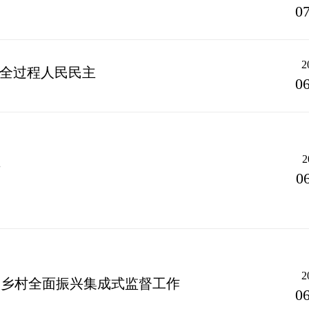
07
2
行全过程人民民主
06
2
开
0
2
展乡村全面振兴集成式监督工作
06