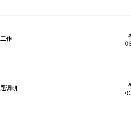
2
育工作
06
2
专题调研
06