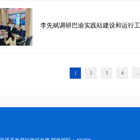
李先斌调研巴渝实践站建设和运行
...
1
2
3
4