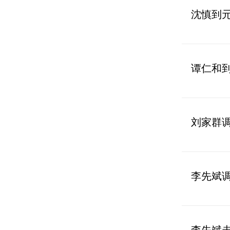
沈慎到
谭仁和
刘家群
李先斌
李先斌