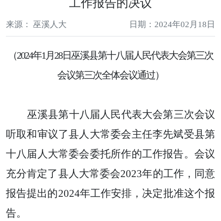
工作报告的决议
来源： 巫溪人大
日期：2024年02月18日
（
20
24
年
1
月
28
日巫溪县第十
八
届人民代表大会第
三
次
会
议第三次全体会议通过
）
巫溪县第十八届人民代表大会第
三
次会议
听取和审议了
县人大常委会
主任
李先斌受县第
十
八
届人大常委会委托所作的工作报告。
会议
充分肯定
了
县
人大常委会
2023
年
的工作
，同意
报告提出的
202
4
年工作安排
，
决定批准这个报
告。