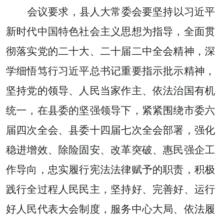
会议要求，县
人大常委会要坚持以习近平
新时代中国特色社会主义思想为指导，全面贯
彻
落实
党的二十大
、
二十届二中全会
精神，
深
学细悟笃行习近平总书记重要指示批示精神，
坚持党的领导、人民当家作主、依法治国有机
统一，
在
县
委的坚强领导下，
紧紧围绕
市委
六
届
四
次全会
、县委十四届七次全会部署，强化
稳进增效、除险固安、改革突破、惠民强企工
作导向，
忠实履行宪法法律赋予的职责，
积极
践行全过程人民民主，坚持好、完善好、运行
好人民代表大会制度，服务中心大局、依法履