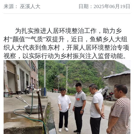
来源： 巫溪人大
日期：2025年06月19日
为扎实推进人居环境整治工作，助力乡
村“颜值”“气
质”双提升，
近
日，鱼鳞乡人大
组
织
人大代表
到
鱼东村，开
展人居环境整治专项
视察，以实际行动为乡村振兴注入监督
动能。