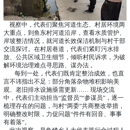
视察中，代表们聚焦河道生态、村居环境两
大重点，到鱼东村河道沿岸，查看水质管护、
岸坡整洁情况，就河道长效保洁机制与村干部
交流探讨。在村居巷道，代表们紧盯污水排
放、公共区域卫生细节，倾听村民诉求，为破
解环境治理难点寻思路、谋办法 。
每到一处，代表们既肯定整治成效，也直
言不讳指出不足：部分角落杂物堆积影响美
观、老旧排水设施亟需更新…… 现场交流
中，代表们主
动担当“监督员”“参谋员”，
逐一
梳理
存在的问题
，与村“两委”共商整改举措，
明确
整改
时限，力促问题“件件有回音、事事
有着落”。